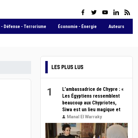
facebook
twitter
youtube
linkedin
rss 
- Défense - Terrorisme
Économie - Énergie
Auteurs
LES PLUS LUS
1
L’ambassadrice de Chypre : «
Les Égyptiens ressemblent
beaucoup aux Chypriotes,
Siwa est un lieu magique et
Salah est un modèle pour les
Manal El Warraky
jeunes »