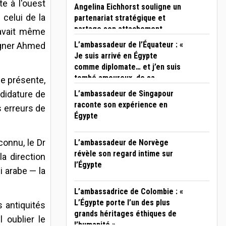
e à l'ouest
Angelina Eichhorst souligne un
 celui de la
partenariat stratégique et
partage son attachement
 avait même
personnel au Caire
L’ambassadeur de l’Équateur : «
igner Ahmed
Je suis arrivé en Égypte
comme diplomate… et j’en suis
tombé amoureux, de sa
se présente,
civilisation comme de son
L’ambassadeur de Singapour
ndidature de
peuple »
raconte son expérience en
s erreurs de
Égypte
connu, le Dr
L’ambassadeur de Norvège
révèle son regard intime sur
a direction
l’Égypte
i arabe — la
L’ambassadrice de Colombie : «
L’Égypte porte l’un des plus
 antiquités
grands héritages éthiques de
 oublier le
l’humanité »