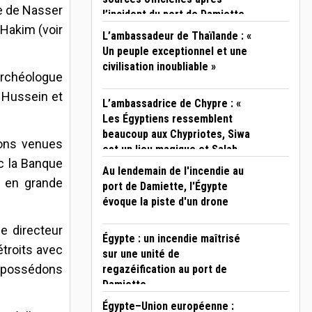
te de Nasser
l’incident du port de Damiette
-Hakim (voir
L’ambassadeur de Thaïlande : «
Un peuple exceptionnel et une
civilisation inoubliable »
archéologue
 Hussein et
L’ambassadrice de Chypre : «
Les Égyptiens ressemblent
beaucoup aux Chypriotes, Siwa
ions venues
est un lieu magique et Salah
ec la Banque
est un modèle pour les jeunes
Au lendemain de l'incendie au
»
é en grande
port de Damiette, l'Égypte
évoque la piste d'un drone
e directeur
Égypte : un incendie maîtrisé
troits avec
sur une unité de
us possédons
regazéification au port de
Damiette
Égypte–Union européenne :