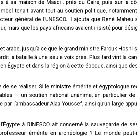
s à sa maison de Maadi , près du Caire, puis sur la côt
imbel tenait avant tout au soutien politique, notamment
directeur général de l’UNESCO. Il ajouta que René Maheu
, mais que les pays africains avaient insisté pour dés
t arabe, jusqu’à ce que le grand ministre Farouk Hosni 
 la bataille à une seule voix près. Plus tard vint la ca
en Égypte et dans la région à cette époque, ainsi que de
de se réaliser. Si le ministre émérite et égyptologue re
bles — un soutien national unanime, en particulier de l
e par l’ambassadeur Alaa Youssef, ainsi qu’un large appu
 l’Égypte à l’UNESCO ait concerné la sauvegarde de ses
n professeur émérite en archéologie ? Le monde peut-il