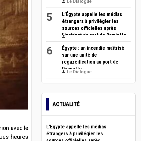
Le Dialogue
5
L’Égypte appelle les médias
étrangers à privilégier les
sources officielles après
l’incident du port de Damiette
6
Égypte : un incendie maîtrisé
sur une unité de
regazéification au port de
Damiette
Le Dialogue
ACTUALITÉ
L’Égypte appelle les médias
nion avec le
étrangers à privilégier les
ques heures
sources officielles après