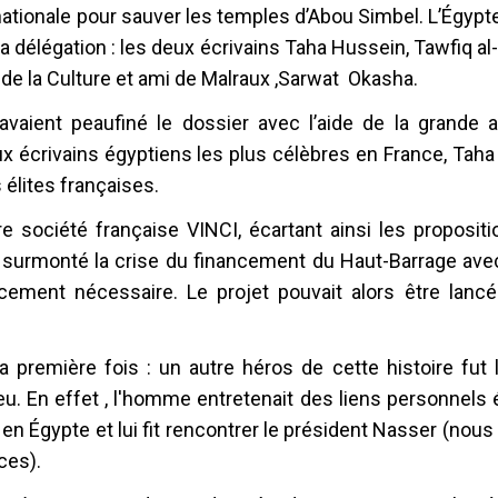
rnationale pour sauver les temples d’Abou Simbel. L’Égyp
sa délégation : les deux écrivains Taha Hussein, Tawfiq al
 de la Culture et ami de Malraux ,Sarwat Okasha.
 avaient peaufiné le dossier avec l’aide de la grande 
x écrivains égyptiens les plus célèbres en France, Taha
 élites françaises.
re société française VINCI, écartant ainsi les proposit
ant surmonté la crise du financement du Haut-Barrage av
ncement nécessaire. Le projet pouvait alors être lanc
 première fois : un autre héros de cette histoire fut l
. En effet , l'homme entretenait des liens personnels é
 en Égypte et lui fit rencontrer le président Nasser (no
ces).