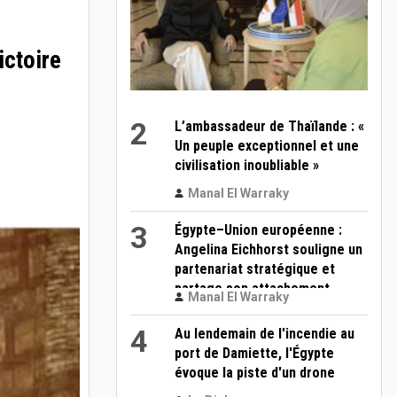
ictoire
2
L’ambassadeur de Thaïlande : «
Un peuple exceptionnel et une
civilisation inoubliable »
Manal El Warraky
3
Égypte–Union européenne :
Angelina Eichhorst souligne un
partenariat stratégique et
partage son attachement
Manal El Warraky
personnel au Caire
4
Au lendemain de l'incendie au
port de Damiette, l'Égypte
évoque la piste d'un drone