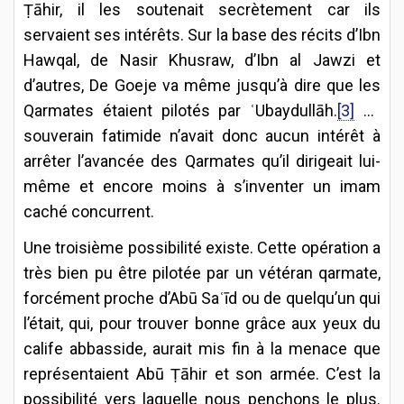
Ṭāhir, il les soutenait secrètement car ils
servaient ses intérêts. Sur la base des récits d’Ibn
Hawqal, de Nasir Khusraw, d’Ibn al Jawzi et
d’autres, De Goeje va même jusqu’à dire que les
Qarmates étaient pilotés par ʿUbaydullāh.
[3]
Le
souverain fatimide n’avait donc aucun intérêt à
arrêter l’avancée des Qarmates qu’il dirigeait lui-
même et encore moins à s’inventer un imam
caché concurrent.
Une troisième possibilité existe. Cette opération a
très bien pu être pilotée par un vétéran qarmate,
forcément proche d’Abū Saʿīd ou de quelqu’un qui
l’était, qui, pour trouver bonne grâce aux yeux du
calife abbasside, aurait mis fin à la menace que
représentaient Abū Ṭāhir et son armée. C’est la
possibilité vers laquelle nous penchons le plus.