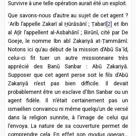
Survivre à une telle opération aurait été un exploit.
Que savons-nous d’autre au sujet de cet agent ?
ʿArīb l’appelle Zakarī al Ḫūrāsānī ; Ṭabarī
[2]
et Ibn
al Aṯīr l’appellent al-Asbahānī ; Birūnī, cité par De
Goeje, le nomme Ibn abī Zakariyā at-Ṭammāmī.
Notons ici qu’au début de la mission d’Abū Saʿīd,
celui-ci fit tuer un autre missionnaire très
apprécié des Banū Sanbar : Abū Zakariyā.
Supposer que cet agent perse soit le fils d’Abū
Zakariyā n’est pas bien difficile. Il devait
probablement être un esclave d'Ibn Sanbar ou un
agent fidèle. Il n'était certainement pas un
ismaélien convaincu ni même quelqu’un de versé
dans la religion sunnite, à l'image de celui qui
l'envoya. La nature de sa couverture permet de
comprendre cela. En effet son
modus operandi