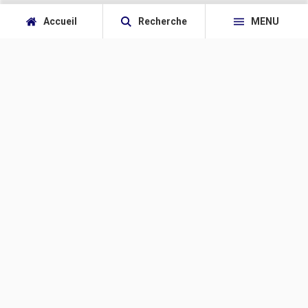
Accueil
Recherche
MENU
facebook
twitter
youtube
Linkedin
rss feed
Editos
Politique - Société
Monde