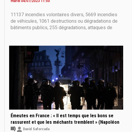
mardi 04/07/2023 11:50
11137 incendies volontaires divers, 5669 incendies
de véhicules, 1061 destructions ou dégradations de
bâtiments publics, 255 dégradations, attaques de
postes de police et de gendarmerie, 728 membres
des forces de l’ordre blessés dont 13 par armes à
feu, 36 pompiers blessés (un décédé), 3173
interpellations...
Émeutes en France : « Il est temps que les bons se
rassurent et que les méchants tremblent » (Napoléon
III)
David Saforcada