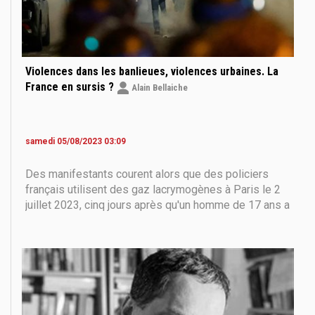
Violences dans les banlieues, violences urbaines. La
France en sursis ?
Alain Bellaiche
samedi 05/08/2023 03:09
Des manifestants courent alors que des policiers
français utilisent des gaz lacrymogènes à Paris le 2
juillet 2023, cinq jours après qu'un homme de 17 ans a
été tué par la police à Nanterre, dans la banlieue
ouest de Paris. La police française a arrêté 1311
personnes dans tout le pays au cours d'une