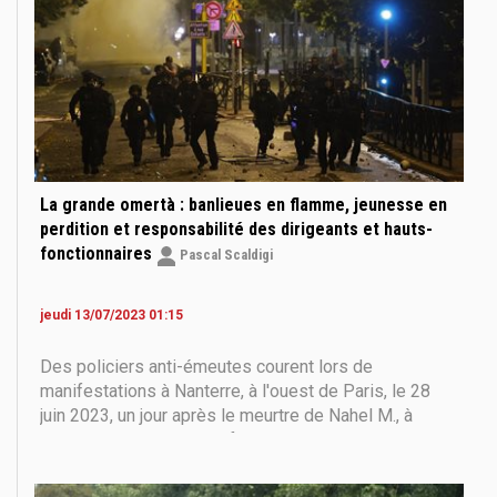
La grande omertà : banlieues en flamme, jeunesse en
perdition et responsabilité des dirigeants et hauts-
fonctionnaires
Pascal Scaldigi
jeudi 13/07/2023 01:15
Des policiers anti-émeutes courent lors de
manifestations à Nanterre, à l'ouest de Paris, le 28
juin 2023, un jour après le meurtre de Nahel M., à
Nanterre par un coup de feu d'un policier à la suite
d'un refus de se conformer. Environ 2 000 policiers
anti-émeute ont été appelés pour empêcher des