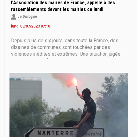
l’Association des maires de France, appelle à des
rassemblements devant les mairies ce lundi
Le Dialogue
lundi 03/07/2023 07:10
Depuis plus de six jours, dans toute la France, des
dizaines de communes sont touchées par des
violences inédites et extrêmes. Une situation jugée
très grave et parfois décrite comme les prémisses
d’une guerre civile. Ce week-end, l'attaque à la
voiture-bélier qui a visé le domicile du maire de
L'Haÿ-les-Roses,