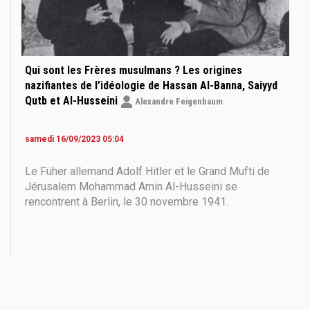
Qui sont les Frères musulmans ? Les origines
nazifiantes de l’idéologie de Hassan Al-Banna, Saiyyd
Qutb et Al-Husseini
Alexandre Feigenbaum
samedi 16/09/2023 05:04
Le Füher allemand Adolf Hitler et le Grand Mufti de
Jérusalem Mohammad Amin Al-Husseini se
rencontrent à Berlin, le 30 novembre 1941.
Nationaliste palestinien et dirigeant musulman en
Palestine et en Égypte, Al-Husseini fut l'un des
instigateurs de la Grande Révolte arabe de 1936. En
1937, il se réfugie