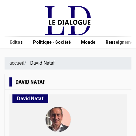
Editos
Politique - Société
Monde
Renseignement
accueil
David Nataf
DAVID NATAF
David Nataf