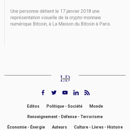
Une personne détient le 17 janvier 2018 une
représentation visuelle de la crypto-monnaie
numérique Bitcoin, à La Maison du Bitcoin à Paris.
(Photo de GEOFFROY VAN DER HASSELT / AFP)
Comment la blockchain peut-elle réduire l'empreinte
carbone ? Cette question est à la fois essentielle
pour les habitués
facebook
twitter
youtube
Linkedin
rss feed
Editos
Politique - Société
Monde
Renseignement - Défense - Terrorisme
Économie - Énergie
Auteurs
Culture - Livres - Histoire