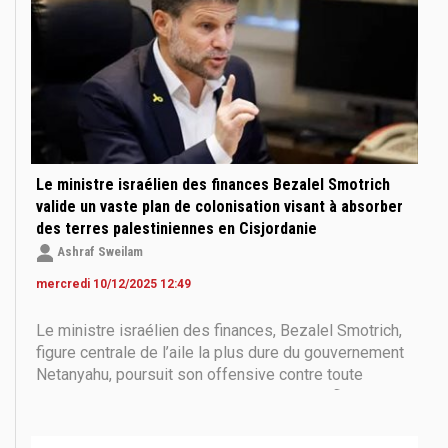
Le ministre israélien des finances Bezalel Smotrich
valide un vaste plan de colonisation visant à absorber
des terres palestiniennes en Cisjordanie
Ashraf Sweilam
mercredi 10/12/2025 12:49
Le ministre israélien des finances, Bezalel Smotrich,
figure centrale de l’aile la plus dure du gouvernement
Netanyahu, poursuit son offensive contre toute
perspective de règlement politique du conflit israélo-
palestinien. Il vient d’approuver un plan de
colonisation d’une ampleur inédite destiné à