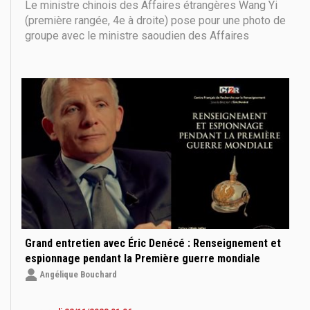
Le ministre chinois des Affaires étrangères Wang Yi
(première rangée, 4e à droite) pose pour une photo de
groupe avec le ministre saoudien des Affaires
étrangères, le prince Faisal bin Farhan Al-Saud
(première rangée, 3e à gauche), le vice-Premier
ministre et ministre des Affaires étrangères de
Jordanie,
Grand entretien avec Éric Denécé : Renseignement et
espionnage pendant la Première guerre mondiale
Angélique Bouchard