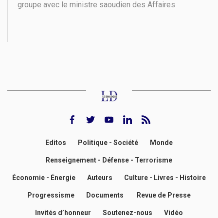
groupe avec le ministre saoudien des Affaires
étrangères, le prince Faisal bin Farhan Al-Saud
(première rangée, 3e à gauche), le vice-Premier
ministre et ministre des Affaires étrangères de
Jordanie,
facebook
twitter
youtube
Linkedin
rss feed
Editos
Politique - Société
Monde
Renseignement - Défense - Terrorisme
Économie - Énergie
Auteurs
Culture - Livres - Histoire
Progressisme
Documents
Revue de Presse
Invités d’honneur
Soutenez-nous
Vidéo