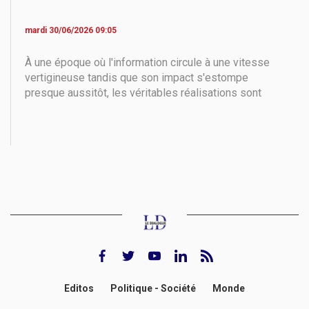
mardi 30/06/2026 09:05
À une époque où l'information circule à une vitesse
vertigineuse tandis que son impact s'estompe
presque aussitôt, les véritables réalisations sont
celles qui méritent que l'on s'y attarde. Si toute
société a besoin de critique et de redevabilité, elle a
tout autant besoin d'une culture de la reconnaissance.
facebook
twitter
youtube
Linkedin
rss feed
Editos
Politique - Société
Monde