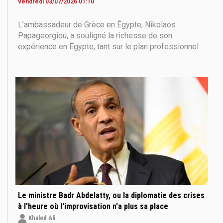
vendredi 03/07/2026 01:10
L’ambassadeur de Grèce en Égypte, Nikolaos
Papageorgiou, a souligné la richesse de son
expérience en Égypte, tant sur le plan professionnel
qu’humain, notant que ce qui l’a le plus marqué depuis
son arrivée au Caire en décembre 2022 est la chaleur
des Égyptiens et leur capacité à trouver de la joie
dans les détails du quotidien.
Le ministre Badr Abdelatty, ou la diplomatie des crises
à l'heure où l'improvisation n'a plus sa place
Khaled Ali