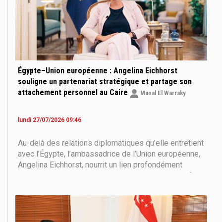
Égypte–Union européenne : Angelina Eichhorst
souligne un partenariat stratégique et partage son
attachement personnel au Caire
Manal El Warraky
lundi 27/07/2026 09:46
Au-delà des relations diplomatiques qu’elle entretient
avec l’Égypte, l’ambassadrice de l’Union européenne,
Angelina Eichhorst, nourrit un lien profondément
personnel avec le pays. Dans un entretien exclusif,
elle revient sur son parcours en Égypte, ses
souvenirs les plus marquants et sa vision de l’avenir
du partenariat entre Le Caire et Bruxelles, tout en
évoquant l’histoire d’amour qui a commen