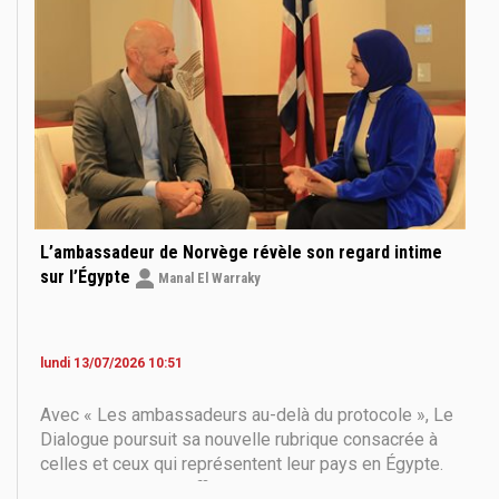
une Égypte bien plus vaste que l’image
traditionnellement associée aux pyramides et aux
monument
L’ambassadeur de Norvège révèle son regard intime
sur l’Égypte
Manal El Warraky
lundi 13/07/2026 10:51
Avec « Les ambassadeurs au-delà du protocole », Le
Dialogue poursuit sa nouvelle rubrique consacrée à
celles et ceux qui représentent leur pays en Égypte.
Loin des discours officiels, cette série d’entretiens