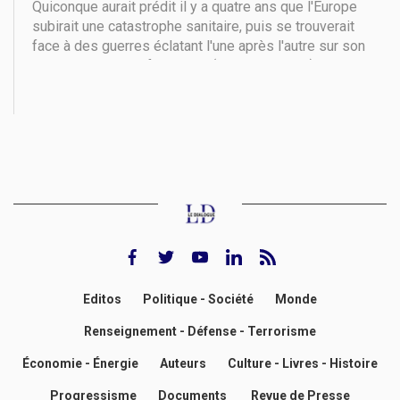
Quiconque aurait prédit il y a quatre ans que l'Europe
subirait une catastrophe sanitaire, puis se trouverait
face à des guerres éclatant l'une après l'autre sur son
territoire ou à ses frontières (Arménie, Israël), aurait
été considéré comme un fantaisiste. Mais
l'imprévisible s'est produit. C'est
facebook
twitter
youtube
Linkedin
rss feed
Editos
Politique - Société
Monde
Renseignement - Défense - Terrorisme
Économie - Énergie
Auteurs
Culture - Livres - Histoire
Progressisme
Documents
Revue de Presse