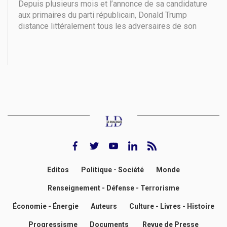
Depuis plusieurs mois et l’annonce de sa candidature
aux primaires du parti républicain, Donald Trump
distance littéralement tous les adversaires de son
camp dans les derniers sondages. L'ancien président
américain jouit en effet d'une avance écrasante : plus
de 60 % des intentions de vote contre
facebook
twitter
youtube
Linkedin
rss feed
Editos
Politique - Société
Monde
Renseignement - Défense - Terrorisme
Économie - Énergie
Auteurs
Culture - Livres - Histoire
Progressisme
Documents
Revue de Presse