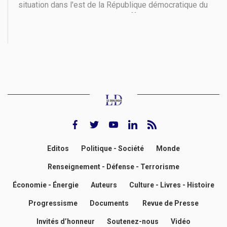
situation dans l'est de la République démocratique du
Congo reste tendue, avec des affrontements en cours
entre les forces armées congolaises (FARDC) et le
groupe rebelle M23. Les FARDC ont annoncé l'arrivée
de
facebook
twitter
youtube
Linkedin
rss feed
Editos
Politique - Société
Monde
Renseignement - Défense - Terrorisme
Économie - Énergie
Auteurs
Culture - Livres - Histoire
Progressisme
Documents
Revue de Presse
Invités d’honneur
Soutenez-nous
Vidéo