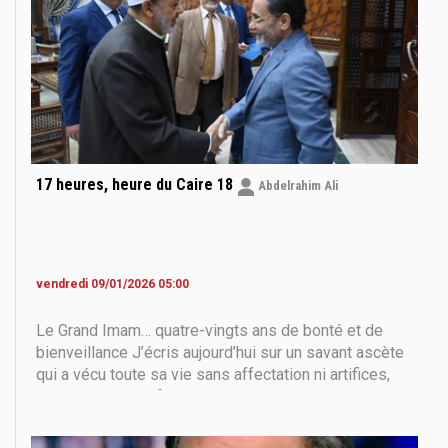
17 heures, heure du Caire 18
Abdelrahim Ali
vendredi 09/01/2026 05:00
Le Grand Imam… quatre-vingts ans de bonté et de
bienveillance J’écris aujourd’hui sur un savant ascète
qui a vécu toute sa vie sans affectation ni artifices,
nourri d’amour et façonné par le don de soi. Il est né
dans une famille soufie, profondément attachée au
Prophète Mohammed — que la paix et la