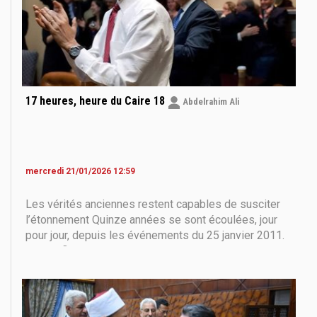
17 heures, heure du Caire 18
Abdelrahim Ali
mercredi 21/01/2026 12:59
Les vérités anciennes restent capables de susciter
l’étonnement Quinze années se sont écoulées, jour
pour jour, depuis les événements du 25 janvier 2011.
Or, « le fléau de notre quartier, c’est l’oubli », comme le
disait notre grand disparu Naguib Mahfouz dans son
œuvre immortelle Les Enfants de la