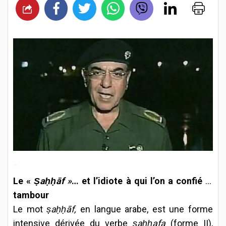
Le «
Ṣaḥḥāf »
… et l’idiote à qui l’on a confié le
tambour
Le mot
ṣaḥḥāf,
en langue arabe, est une forme
intensive dérivée du verbe
ṣaḥḥafa
(forme II),