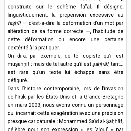
construite sur le schème fa‘‘āl. Il désigne,
linguistiquement, la propension excessive au
taṣḥīf
— c’est-à-dire la déformation d’un mot par
altération de sa forme correcte —, l’habitude de
cette déformation ou encore une certaine
dextérité à la pratiquer.
On dira, par exemple, de tel copiste qu’il est
muṣaḥḥif ; mais de tel autre qu’il est
ṣaḥḥāf
, tant il
est rare qu’un texte lui échappe sans être
défiguré.
Dans l’histoire contemporaine, lors de l’invasion
de l’Irak par les États-Unis et la Grande-Bretagne
en mars 2003, nous avons connu un personnage
qui incarnait cette exagération avec une précision
presque caricaturale : Mohammed Saïd al-Ṣaḥḥāf,
célèbre pour son expression « les ‘alouj’ », par