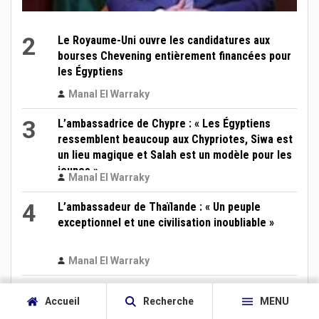
2
Le Royaume-Uni ouvre les candidatures aux
bourses Chevening entièrement financées pour
les Égyptiens
Manal El Warraky
3
L’ambassadrice de Chypre : « Les Égyptiens
ressemblent beaucoup aux Chypriotes, Siwa est
un lieu magique et Salah est un modèle pour les
jeunes »
Manal El Warraky
4
L’ambassadeur de Thaïlande : « Un peuple
exceptionnel et une civilisation inoubliable »
Manal El Warraky
5
Au lendemain de l'incendie au port de Damiette,
Accueil
Recherche
MENU
l'Égypte évoque la piste d'un drone