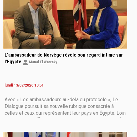
L’ambassadeur de Norvège révèle son regard intime sur
l’Égypte
Manal El Warraky
lundi 13/07/2026 10:51
Avec « Les ambassadeurs au-delà du protocole », Le
Dialogue poursuit sa nouvelle rubrique consacrée à
celles et ceux qui représentent leur pays en Égypte. Loin
des discours officiels, cette série d’entretiens exclusifs
propose de découvrir les diplomates sous un autre jour :
leur quotidien, leur regard sur l’Égypte, leurs habitudes,