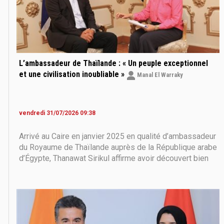
L’ambassadeur de Thaïlande : « Un peuple exceptionnel
et une civilisation inoubliable »
Manal El Warraky
vendredi 31/07/2026 09:38
Arrivé au Caire en janvier 2025 en qualité d’ambassadeur
du Royaume de Thaïlande auprès de la République arabe
d’Égypte, Thanawat Sirikul affirme avoir découvert bien
plus qu’un nouveau poste diplomatique. Son séjour s’est
transformé en une véritable immersion humaine et
culturelle, lui permettant d’apprécier la richesse du
patrimoine égyptien, mais surtout la chaleur de son
peuple.