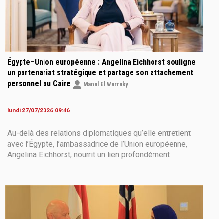
Égypte–Union européenne : Angelina Eichhorst souligne
un partenariat stratégique et partage son attachement
personnel au Caire
Manal El Warraky
lundi 27/07/2026 09:46
Au-delà des relations diplomatiques qu’elle entretient
avec l’Égypte, l’ambassadrice de l’Union européenne,
Angelina Eichhorst, nourrit un lien profondément
personnel avec le pays. Dans un entretien exclusif, elle
revient sur son parcours en Égypte, ses souvenirs les
plus marquants et sa vision de l’avenir du partenariat
entre Le Caire et Bruxelles, tout en évoquant l’histoire
d’amour qui a commen