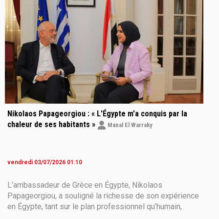
leurs passions et les expériences qui marquent leur
séjour.
Nikolaos Papageorgiou : « L'Égypte m'a conquis par la
chaleur de ses habitants »
Manal El Warraky
vendredi 03/07/2026 01:10
L’ambassadeur de Grèce en Égypte, Nikolaos
Papageorgiou, a souligné la richesse de son expérience
en Égypte, tant sur le plan professionnel qu’humain,
notant que ce qui l’a le plus marqué depuis son arrivée