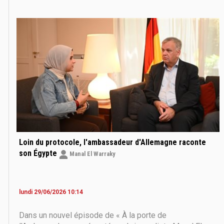
relations humaines et l’attachement aux valeurs de
solidarité. Dans un entretien accordé au magazine Le
Loin du protocole, l'ambassadeur d'Allemagne raconte
son Égypte
Manal El Warraky
lundi 29/06/2026 10:14
Dans un nouvel épisode de « À la porte de