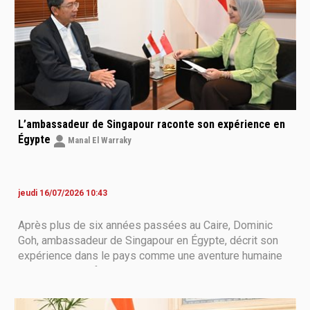
L’ambassadeur de Singapour raconte son expérience en
Égypte
Manal El Warraky
jeudi 16/07/2026 10:43
Après plus de six années passées au Caire, Dominic
Goh, ambassadeur de Singapour en Égypte, décrit son
expérience dans le pays comme une aventure humaine
et culturelle profondément marquante. Entre patrimoine
millénaire, diversité des paysages et chaleur de l’accueil
égyptien, il estime avoir découvert une Égypte bien plus