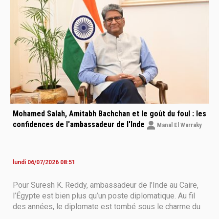
vaste que l’image traditionnellement associée aux
pyramides et aux monument
Mohamed Salah, Amitabh Bachchan et le goût du foul : les
confidences de l'ambassadeur de l'Inde
Manal El Warraky
lundi 06/07/2026 08:51
Pour Suresh K. Reddy, ambassadeur de l’Inde au Caire,
l’Égypte est bien plus qu’un poste diplomatique. Au fil
des années, le diplomate est tombé sous le charme du
pays, de ses habitants, de sa cuisine… et même de son