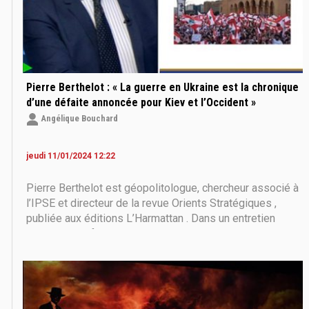
Pierre Berthelot : « La guerre en Ukraine est la chronique
d’une défaite annoncée pour Kiev et l’Occident »
Angélique Bouchard
jeudi 11/01/2024 12:22
Pierre Berthelot est géopolitologue, chercheur associé à
l’IPSE et directeur de la revue Orients Stratégiques ,
publiée aux éditions L’Harmattan . Dans un entretien
vidéo exclusif pour la chaîne YouTube du Dialogue ,
l’expert en relations internationales analyse la situation
actuelle de