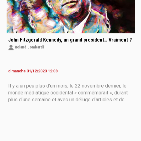
John Fitzgerald Kennedy, un grand president… Vraiment ?
Roland Lombardi
dimanche 31/12/2023 12:08
Il y a un peu plus d’un mois, le 22 novembre dernier, le
monde médiatique occidental « commémorait », durant
plus d’une semaine et avec un déluge d’articles et de
documentaires dithyrambiques, John Fitzgerald
Kennedy et le triste anniversaire des soixante ans de
son assassinat, survenu à Dallas le 22