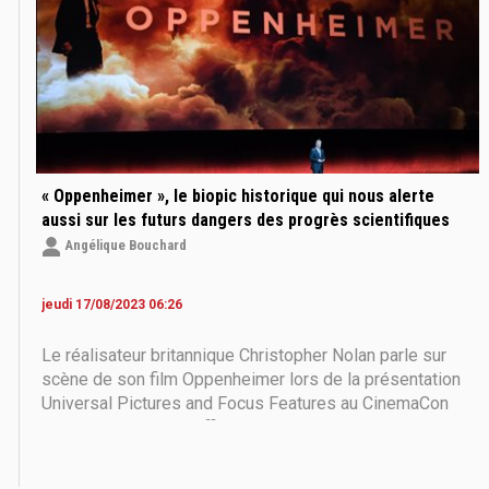
« Oppenheimer », le biopic historique qui nous alerte
aussi sur les futurs dangers des progrès scientifiques
Angélique Bouchard
jeudi 17/08/2023 06:26
Le réalisateur britannique Christopher Nolan parle sur
scène de son film Oppenheimer lors de la présentation
Universal Pictures and Focus Features au CinemaCon
2023, la convention officielle de l'Association nationale
des propriétaires de théâtre (OTAN), au Colosseum du
Caesars Palace le 26 avril