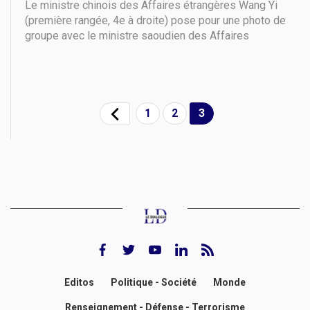
Le ministre chinois des Affaires étrangères Wang Yi
(première rangée, 4e à droite) pose pour une photo de
groupe avec le ministre saoudien des Affaires
étrangères, le prince Faisal bin Farhan Al-Saud
(première rangée, 3e à gauche), le vice-Premier
ministre et ministre des Affaires étrangères de
Jordanie,
1
2
3
facebook
twitter
youtube
Linkedin
rss feed
Editos
Politique - Société
Monde
Renseignement - Défense - Terrorisme