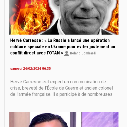
Hervé Carresse : « La Russie a lancé une opération
militaire spéciale en Ukraine pour éviter justement un
conflit direct avec l'OTAN »
Roland Lombardi
samedi 24/02/2024 06:35
Hervé Carresse est expert en communication de
crise, breveté de l’École de Guerre et ancien colonel
de l'armée française. Il a participé à de nombreuses
opérations de 1993 à 2014, chevalier de la Légion
d'Honneur et de l'Ordre National du mérite. Le colonel
Carresse a partagé sa vision de la situation