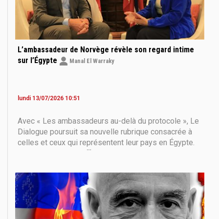
L’ambassadeur de Norvège révèle son regard intime
sur l’Égypte
Manal El Warraky
lundi 13/07/2026 10:51
Avec « Les ambassadeurs au-delà du protocole », Le
Dialogue poursuit sa nouvelle rubrique consacrée à
celles et ceux qui représentent leur pays en Égypte.
Loin des discours officiels, cette série d’entretiens
exclusifs propose de découvrir les diplomates sous
un autre jour : leur quotidien, leur regard sur l’Égypte,
leurs habitudes, leurs passions et les expériences
qui marquent leur séjour.