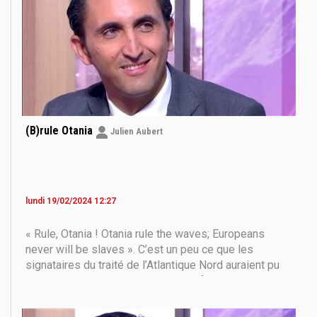
(B)rule Otania
Julien Aubert
lundi 19/02/2024 12:27
« Rule, Otania ! Otania rule the waves; Europeans
never will be slaves ». C’est un peu ce que les
signataires du traité de l’Atlantique Nord auraient pu
chanter en chœur lorsque l’Alliance fut créée le 4 avril
1949. Il y avait là d’une part les États-Unis et le
Canada, et d'autre part les signataires