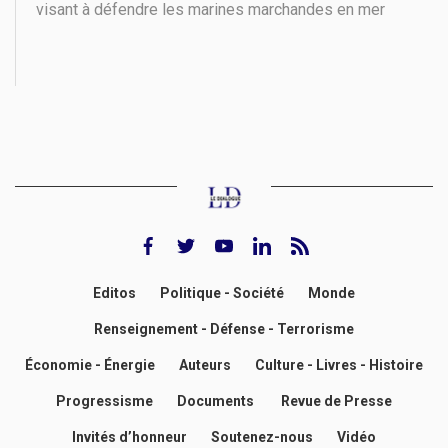
visant à défendre les marines marchandes en mer
Rouge des attaques des rebelles houthis du Yémen.
Même si ses règles d’engagement n’ont pas encore
été précisées et le nombre des contributeurs
facebook
twitter
youtube
Linkedin
rss feed
Editos
Politique - Société
Monde
Renseignement - Défense - Terrorisme
Économie - Énergie
Auteurs
Culture - Livres - Histoire
Progressisme
Documents
Revue de Presse
Invités d’honneur
Soutenez-nous
Vidéo