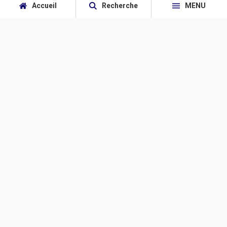
Accueil
Recherche
MENU
facebook
twitter
youtube
Linkedin
rss feed
Editos
Politique - Société
Monde
Renseignement - Défense - Terrorisme