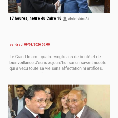
17 heures, heure du Caire 18
Abdelrahim Ali
vendredi 09/01/2026 05:00
Le Grand Imam… quatre-vingts ans de bonté et de
bienveillance J’écris aujourd’hui sur un savant ascète
qui a vécu toute sa vie sans affectation ni artifices,
nourri d’amour et façonné par le don de soi. Il est né
dans une famille soufie, profondément attachée au
Prophète Mohammed — que la paix et la