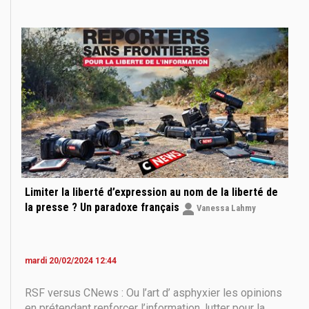
vous vous présenter ? Yannis Kadari : Je suis
historien, conférencier, auteur et éditeur. J'ai fondé ma
société Caraktère en juin 2003. En
Limiter la liberté d’expression au nom de la liberté de
la presse ? Un paradoxe français
Vanessa Lahmy
mardi 20/02/2024 12:44
RSF versus CNews : Ou l’art d’ asphyxier les opinions
en prétendant renforcer l’information, lutter pour la