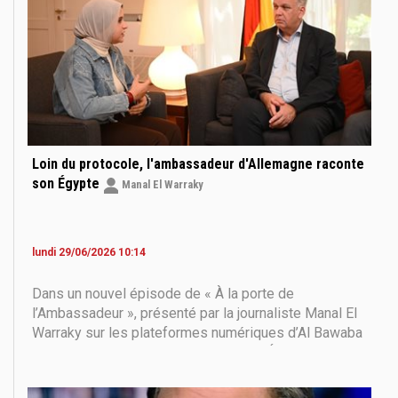
Loin du protocole, l'ambassadeur d'Allemagne raconte
son Égypte
Manal El Warraky
lundi 29/06/2026 10:14
Dans un nouvel épisode de « À la porte de
l’Ambassadeur », présenté par la journaliste Manal El
Warraky sur les plateformes numériques d’Al Bawaba
News, l’ambassadeur d’Allemagne en Égypte, Jürgen
Scholz, a partagé des aspects personnels de son
expérience en Égypte, loin du protocole diplomatique.