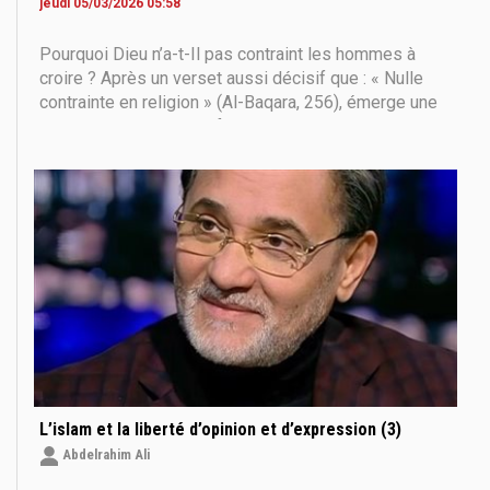
jeudi 05/03/2026 05:58
Pourquoi Dieu n’a-t-Il pas contraint les hommes à
croire ? Après un verset aussi décisif que : « Nulle
contrainte en religion » (Al-Baqara, 256), émerge une
question tout aussi profonde et délicate : Si Dieu est
capable de faire en sorte que tous les hommes
soient croyants, pourquoi leur a-t-Il laissé
L’islam et la liberté d’opinion et d’expression (3)
Abdelrahim Ali