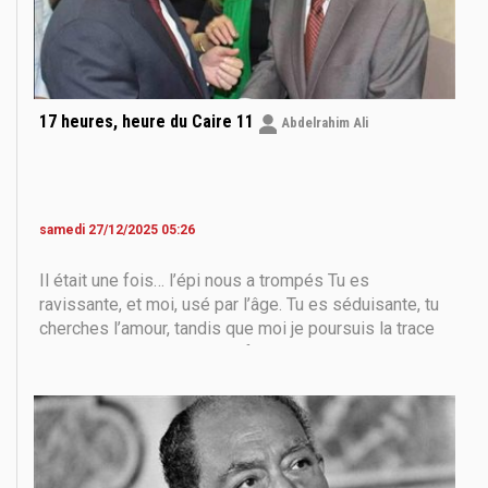
17 heures, heure du Caire 11
Abdelrahim Ali
samedi 27/12/2025 05:26
Il était une fois… l’épi nous a trompés Tu es
ravissante, et moi, usé par l’âge. Tu es séduisante, tu
cherches l’amour, tandis que moi je poursuis la trace
d’un chemin perdu. Il aurait fallu que nous nous
rencontrions dans ma jeunesse ; alors je t’aurais
aimée d’un amour fou, et nous aurions poursuivi