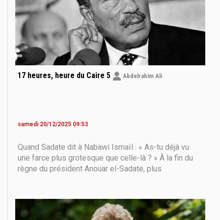
17 heures, heure du Caire 5
Abdelrahim Ali
samedi 20/12/2025 09:53
Quand Sadate dit à Nabawi Ismaïl : « As-tu déjà vu
une farce plus grotesque que celle-là ? » À la fin du
règne du président Anouar el-Sadate, plus
précisément en 1979, certains courants se réclamant
de la gauche — les gauchistes — s’engagèrent avec
une virulence croissante dans des activités
d’opposition