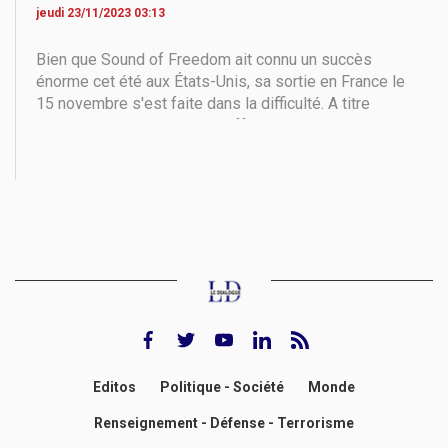
jeudi 23/11/2023 03:13
Bien que Sound of Freedom ait connu un succès
énorme cet été aux États-Unis, sa sortie en France le
15 novembre s'est faite dans la difficulté. A titre
d’exemple, à Paris, il n’est diffusé que dans 3 salles.
D’ailleurs, sans l'initiative tenace de l'ex-animateur
télé Karl Zéro, ce film ne serait probablement
facebook
twitter
youtube
Linkedin
rss feed
Editos
Politique - Société
Monde
Renseignement - Défense - Terrorisme