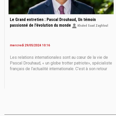
Le Grand entretien : Pascal Drouhaud, Un témoin
passionné de l’évolution du monde
Khaled Saad Zaghloul
mercredi 29/05/2024 10:16
Les relations internationales sont au cœur de la vie de
Pascal Drouhaud, « un globe trotter patriote», spécialiste
français de l’actualité internationale. C’est à son retour
d’El Salvador, en Amérique centrale, en 1991 qu’il mène
une première partie de son parcours professionnel, dans
la sphère