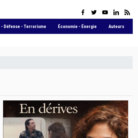
facebook
twitter
youtube
linkedin
rss 
- Défense - Terrorisme
Économie - Énergie
Auteurs