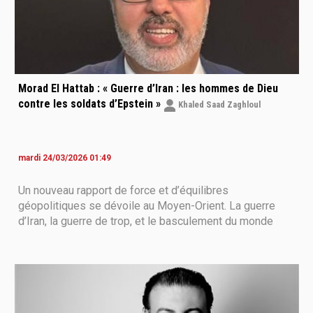
Morad El Hattab : « Guerre d’Iran : les hommes de Dieu
contre les soldats d’Epstein »
Khaled Saad Zaghloul
mardi 24/03/2026 01:49
Un nouveau rapport de force et d’équilibres
géopolitiques se dévoile au Moyen-Orient. La guerre
d’Iran, la guerre de trop, et le basculement du monde
sous nos yeux. Pour répondre aux questions
géopolitiques que se posent de nombreux conseillers
de chefs d’Etat occidentaux ainsi que des journalistes