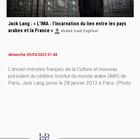
Jack Lang : « L’IMA : l’incarnation du lien entre les pays
arabes et la France »
Khaled Saad Zaghloul
dimanche 05/03/2023 01:48
L'ancien ministre français de la Culture et nouveau
président du célèbre Institut du monde arabe (AWI) de
Paris, Jack Lang, pose le 28 janvier 2013 à Paris. (Photo
par Martin BUREAU - AFP) C’est demain 6 mars que le
Président Emmanuel Macron décidera de la
reconduction ou non de Jack Lang à la