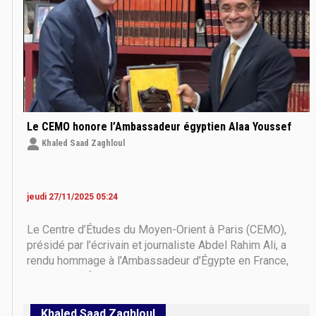
Le CEMO honore l’Ambassadeur égyptien Alaa Youssef
Khaled Saad Zaghloul
jeudi 27/11/2025 05:24
Le Centre d’Études du Moyen-Orient à Paris (CEMO),
présidé par l’écrivain et journaliste Abdel Rahim Ali, a
rendu hommage à l’Ambassadeur d’Égypte en France,
Alaa Youssef, à l’issue de sa mission diplomatique.
Cette cérémonie entend saluer son rôle exceptionnel et
les efforts considérables qu’il a déployés
Khaled Saad Zaghloul