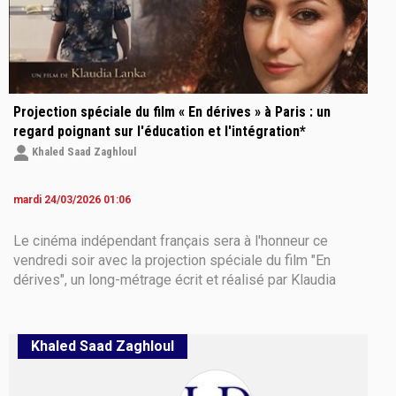
Projection spéciale du film « En dérives » à Paris : un
regard poignant sur l'éducation et l'intégration*
Khaled Saad Zaghloul
mardi 24/03/2026 01:06
Le cinéma indépendant français sera à l'honneur ce
vendredi soir avec la projection spéciale du film "En
dérives", un long-métrage écrit et réalisé par Klaudia
Lanka. Cette œuvre sensible propose une immersion
dans le monde de l'éducation pendant la période de la
pandémie de Covid-19, abordant des thèmes
Khaled Saad Zaghloul