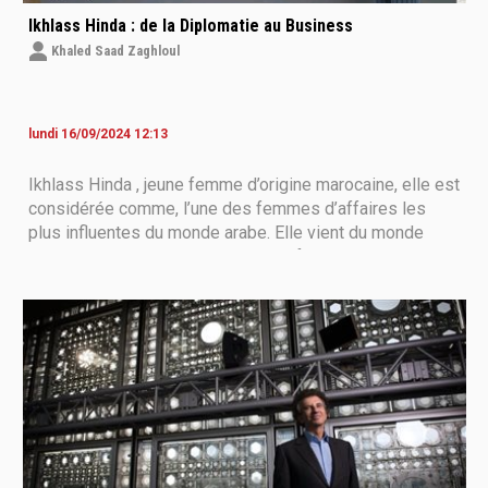
Ikhlass Hinda : de la Diplomatie au Business
Khaled Saad Zaghloul
lundi 16/09/2024 12:13
Ikhlass Hinda , jeune femme d’origine marocaine, elle est
considérée comme, l’une des femmes d’affaires les
plus influentes du monde arabe. Elle vient du monde
Diplomatique et Culturel, une jeune femme intelligente,
combative, déterminée à devenir la première Business
Women mondiale dans son domaine,