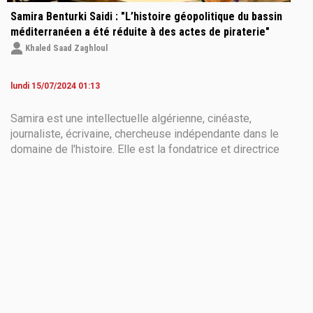
Samira Benturki Saidi : "L’histoire géopolitique du bassin
méditerranéen a été réduite à des actes de piraterie"
Khaled Saad Zaghloul
lundi 15/07/2024 01:13
Samira est une intellectuelle algérienne, cinéaste,
journaliste, écrivaine, chercheuse indépendante dans le
domaine de l'histoire. Elle est la fondatrice et directrice
générale de la maison d'édition et de production
audiovisuelle WW&I (Worldwide Words& Illustrations).
Auteure de nombreux