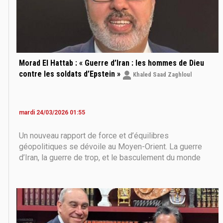
Morad El Hattab : « Guerre d’Iran : les hommes de Dieu
contre les soldats d’Epstein »
Khaled Saad Zaghloul
mardi 24/03/2026 01:55
Un nouveau rapport de force et d’équilibres
géopolitiques se dévoile au Moyen-Orient. La guerre
d’Iran, la guerre de trop, et le basculement du monde
sous nos yeux. Pour répondre aux questions
géopolitiques que se posent de nombreux conseillers
de chefs d’Etat occidentaux ainsi que des journalistes