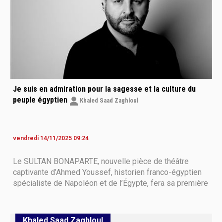
Je suis en admiration pour la sagesse et la culture du
peuple égyptien
Khaled Saad Zaghloul
vendredi 14/11/2025 09:24
Le SULTAN BONAPARTE, nouvelle pièce de théâtre
captivante d’Ahmed Youssef, historien franco-égyptien
spécialiste de Napoléon et de l’Égypte, fera sa première
dans le cadre des Journées de Fontainebleau et de
l’Égypte. Dans le rôle du général Bonaparte, David
Serero reprend un personnage qu’il a déjà
Khaled Saad Zaghloul