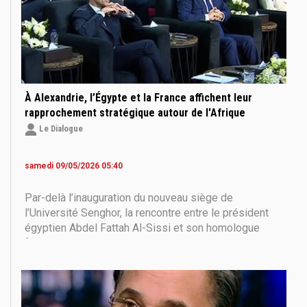
À Alexandrie, l’Égypte et la France affichent leur
rapprochement stratégique autour de l'Afrique
Le Dialogue
samedi 09/05/2026 05:40
Par-delà l’inauguration du nouveau siège de
l’Université Senghor, la rencontre entre le président
égyptien Abdel Fattah Al-Sissi et son homologue
français Emmanuel Macron, samedi à Borg El-Arab,
près d’Alexandrie, a confirmé la volonté des deux
pays de consolider un partenariat devenu central dans
un