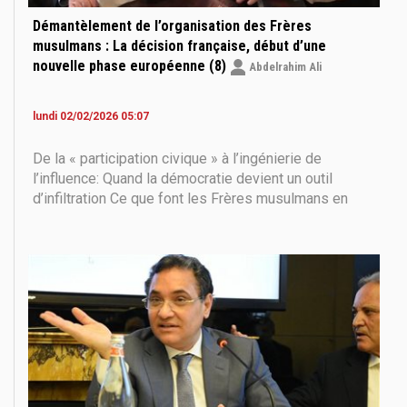
Démantèlement de l’organisation des Frères
musulmans : La décision française, début d’une
nouvelle phase européenne (8)
Abdelrahim Ali
lundi 02/02/2026 05:07
De la « participation civique » à l’ingénierie de
l’influence: Quand la démocratie devient un outil
d’infiltration Ce que font les Frères musulmans en
France n’est pas le plus dangereux lorsqu’ils
construisent une mosquée ou dirigent une
association. Le plus dangereux, c’est leur capacité à
se présenter