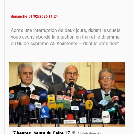
dimanche 01/02/2026 11:24
Après une interruption de deux jours, durant lesquels
nous avons abordé la situation en Iran et le dilemme
du Guide suprême Ali Khamenei — dont le président
américain Trump exige le départ du pouvoir et le
changement du régime des ayatollahs en place
depuis la révolution iranienne de 1979 — nous
revenons
17 heures, heure du Caire 17
Abdelrahim Ali