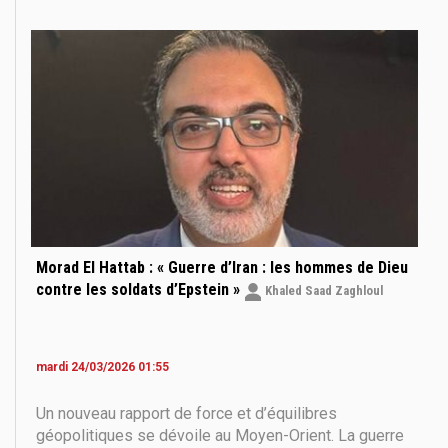
incendiaires entre les directions iranienne et
américaine, tous les regards se tournent aujourd’hui
Morad El Hattab : « Guerre d’Iran : les hommes de Dieu
contre les soldats d’Epstein »
Khaled Saad Zaghloul
mardi 24/03/2026 01:55
Un nouveau rapport de force et d’équilibres
géopolitiques se dévoile au Moyen-Orient. La guerre