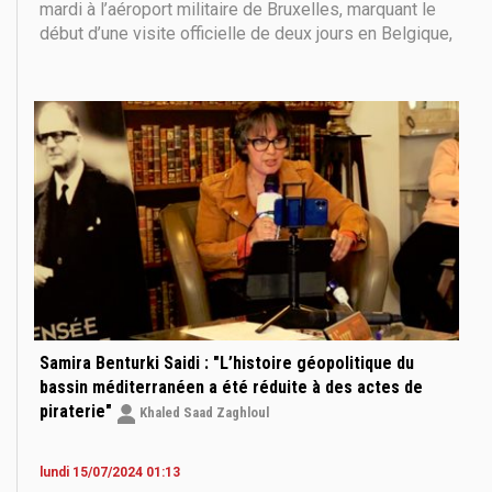
mardi à l’aéroport militaire de Bruxelles, marquant le
début d’une visite officielle de deux jours en Belgique,
au cours de laquelle il participera au premier sommet
égypto-européen, prévu ce mercredi 22 octobre.
Accueilli par la vice-ministre
Samira Benturki Saidi : "L’histoire géopolitique du
bassin méditerranéen a été réduite à des actes de
piraterie"
Khaled Saad Zaghloul
lundi 15/07/2024 01:13