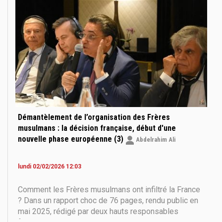
reconfigure les esprits et assure la pérennité
Démantèlement de l’organisation des Frères
musulmans : la décision française, début d'une
nouvelle phase européenne (3)
Abdelrahim Ali
lundi 02/02/2026 12:03
Comment les Frères musulmans ont infiltré la France
? Dans un rapport choc de 76 pages, rendu public en
mai 2025, rédigé par deux hauts responsables