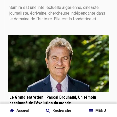
Samira est une intellectuelle algérienne, cinéaste,
journaliste, écrivaine, chercheuse indépendante dans
le domaine de l'histoire. Elle est la fondatrice et
directrice générale de la maison d'édition et de
production audiovisuelle WW&I (Worldwide Words&
Illustrations). Auteure de nombreux
Le Grand entretien : Pascal Drouhaud, Un témoin
passionné de l’évolution du monde
Khaled Saad Zaghloul
Accueil
Recherche
MENU