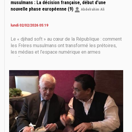
musulmans : La décision française, début d’une
nouvelle phase européenne (9)
Abdelrahim Ali
lundi 02/02/2026 05:19
Le « djihad soft » au cœur de la République : comment
les Frères musulmans ont transformé les prétoires,
les médias et l’espace numérique en armes
d’influence Si les outils « traditionnels » des Frères
musulmans en France sont bien connus — mosquées,
associations, écoles, financements — le plus
dangereux,