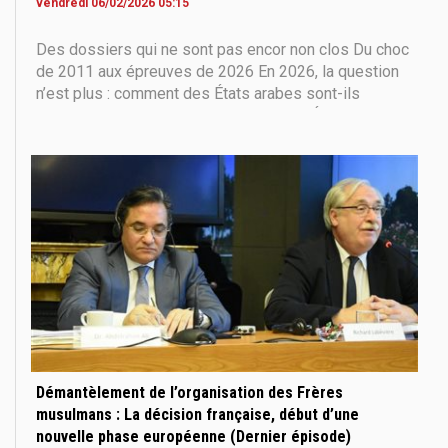
vendredi 06/02/2026 05:15
Des dossiers qui ne sont pas encor non clos Du choc
de 2011 aux épreuves de 2026 En 2026, la question
n’est plus : comment des États arabes sont-ils
tombés ? Mais bien : pourquoi certains États ont-ils
survécu, tandis que d’autres se sont effondrés ? Et
pourquoi toutes les tentatives de destruction
Démantèlement de l’organisation des Frères
musulmans : La décision française, début d’une
nouvelle phase européenne (Dernier épisode)