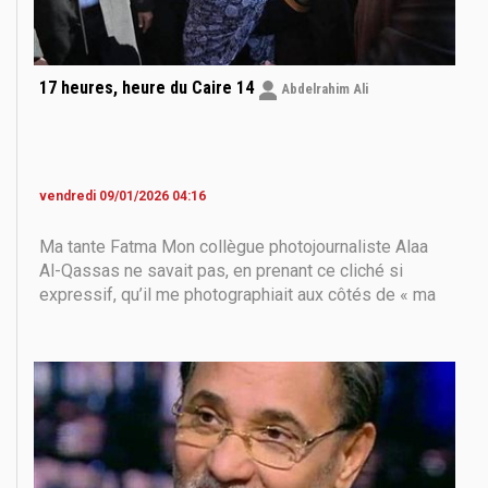
17 heures, heure du Caire 14
Abdelrahim Ali
vendredi 09/01/2026 04:16
Ma tante Fatma Mon collègue photojournaliste Alaa
Al-Qassas ne savait pas, en prenant ce cliché si
expressif, qu’il me photographiait aux côtés de « ma
tante Fatma », la sœur de ma mère. Elle était sortie
malgré la maladie, le grand âge, la fragilité des os et
la faiblesse de la vue, pour venir m’accueillir