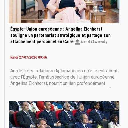
Égypte–Union européenne : Angelina Eichhorst
souligne un partenariat stratégique et partage son
attachement personnel au Caire
Manal El Warraky
lundi 27/07/2026 09:46
Au-delà des relations diplomatiques qu’elle entretient
avec l’Égypte, l’ambassadrice de l’Union européenne,
Angelina Eichhorst, nourrit un lien profondément
personnel avec le pays. Dans un entretien exclusif,
elle revient sur son parcours en Égypte, ses
souvenirs les plus marquants et sa vision de l’avenir
du partenariat entre Le Caire et Bruxelles, tout en
évoquant l’histoire d’amour qui a commen