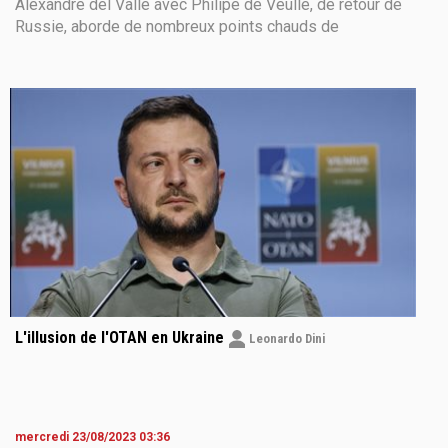
Alexandre del Valle avec Philipe de Veulle, de retour de
Russie, aborde de nombreux points chauds de
l’échiquier politique mondial. Celui-ci est en pleine
ébullition, pas seulement d’ailleurs depuis la guerre en
Ukraine - qui oppose en
L'illusion de l'OTAN en Ukraine
Leonardo Dini
mercredi 23/08/2023 03:36