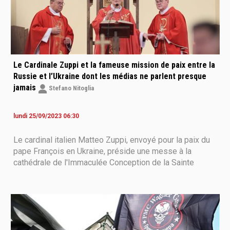
Le Cardinale Zuppi et la fameuse mission de paix entre la
Russie et l’Ukraine dont les médias ne parlent presque
jamais
Stefano Nitoglia
lundi 25/09/2023 06:30
Le cardinal italien Matteo Zuppi, envoyé pour la paix du
pape François en Ukraine, préside une messe à la
cathédrale de l'Immaculée Conception de la Sainte
Vierge Marie à Moscou, le 29 juin 2023. Photo : Olesya
KURPYAYEVA - AFP. Cette semaine, notre chroniqueur
Stefano Nitoglia, spécialiste des questions