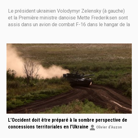
Le président ukrainien Volodymyr Zelensky (à gauche)
et la Première ministre danoise Mette Frederiksen sont
assis dans un avion de combat F-16 dans le hangar de la
base aérienne de Skrydstrup à Vojens, dans le nord du
Danemark, le 20 août 2023. Washington a déclaré au
Danemark et aux Pays-Bas qu'ils
L’Occident doit être préparé à la sombre perspective de
concessions territoriales en l’Ukraine
Olivier d’Auzon