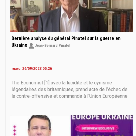
Dernière analyse du général Pinatel sur la guerre en
Ukraine
Jean-Bernard Pinatel
mardi 26/09/2023 05:26
The Economist [1] avec la lucidité et le cynisme
légendaires des britanniques, prend acte de l’échec de
la contre-offensive et commande à l’Union Européenne
de se préparer à une guerre longue . The Economist est
un magazine d'actualité britannique fondé en 1843 par
James Wilson et détenu