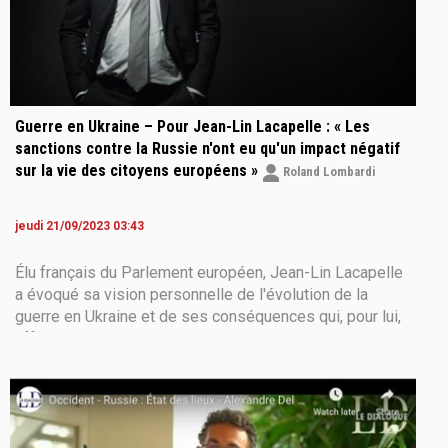
Guerre en Ukraine – Pour Jean-Lin Lacapelle : « Les
sanctions contre la Russie n'ont eu qu'un impact négatif
sur la vie des citoyens européens »
Roland Lombardi
jeudi 21/09/2023 03:43
Élu français du Parlement européen, Jean-Lin Lacapelle
a évoqué sa vision personnelle de l'évolution de la
guerre en Ukraine et de ses conséquences qui, pour lui,
affecteront surtout l'avenir de l'Union européenne.
L'homme politique français a d’abord souligné que les
Européens ont déjà ressenti les