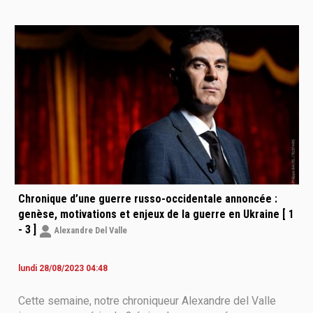
pour isoler la partie occupée de l'oblast de Zaporijia et la
Crimée. Le président Zelensky
Chronique d’une guerre russo-occidentale annoncée :
genèse, motivations et enjeux de la guerre en Ukraine [ 1
- 3 ]
Alexandre Del Valle
lundi 28/08/2023 04:48
Cette semaine, notre chroniqueur Alexandre del Valle