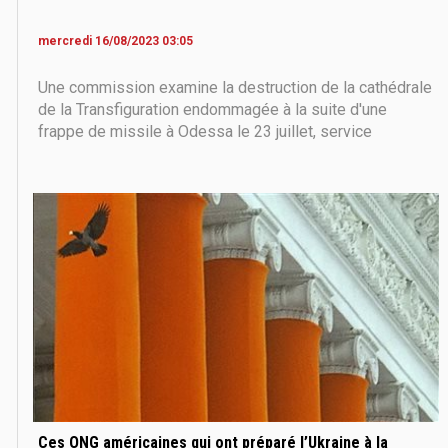
mercredi 16/08/2023 03:05
Une commission examine la destruction de la cathédrale
de la Transfiguration endommagée à la suite d'une
frappe de missile à Odessa le 23 juillet, service
antérieur le 24 juillet 2023, au milieu de l'invasion russe
de l'Ukraine. L'Ukraine a déclaré dimanche que 19
personnes, dont quatre enfants, avaient
Ces ONG américaines qui ont préparé l’Ukraine à la