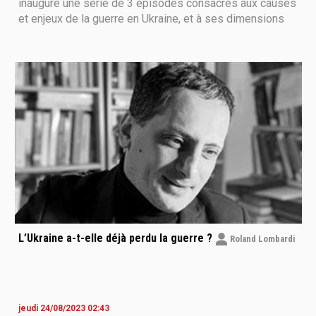
inaugure une série de 3 épisodes consacrés aux causes
et enjeux de la guerre en Ukraine, et à ses dimensions
internationales globales stratégiques, géoéconomiques
et idéologico-politiques. Une occasion d’appréhender ce
terrible conflit non pas par
L’Ukraine a-t-elle déjà perdu la guerre ?
Roland Lombardi
jeudi 24/08/2023 02:43