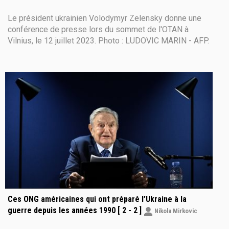
Le président ukrainien Volodymyr Zelensky donne une
conférence de presse lors du sommet de l'OTAN à
Vilnius, le 12 juillet 2023. Photo : LUDOVIC MARIN - AFP.
La crise ukrainienne est peut-être devenue, après le
sommet de Vilnius, une crise paneuropéenne : le 28
juillet dernier, Dimitri Medvedev,
Ces ONG américaines qui ont préparé l’Ukraine à la
guerre depuis les années 1990 [ 2 - 2 ]
Nikola Mirkovic