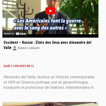
Occident – Russie : États des lieux avec Alexandre del
Valle
Roland Lombardi
lundi 11/09/2023 08:12
Alexandre del Valle, docteur en Histoire contemporaine
et HDR en Science politique, est un géopolitologue,
essayiste et professeur de relations internationales et
de sciences politiques. Auparavant, il a également été
consultant auprès du Secrétariat général de la Défense
nationale et consultant politique