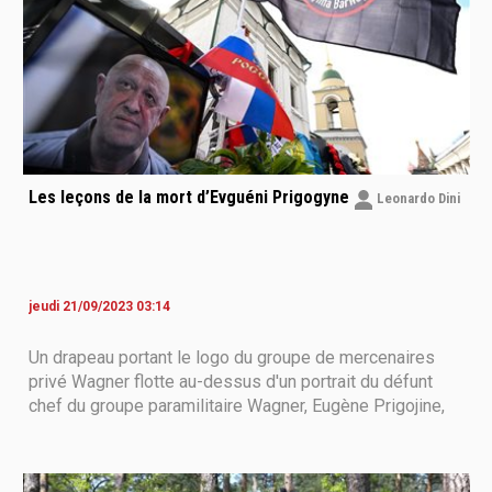
Les leçons de la mort d’Evguéni Prigogyne
Leonardo Dini
jeudi 21/09/2023 03:14
Un drapeau portant le logo du groupe de mercenaires
privé Wagner flotte au-dessus d'un portrait du défunt
chef du groupe paramilitaire Wagner, Eugène Prigojine,
dans un mémorial machiste à Moscou, le 27 août 2023.
La mort d'Evgueni Prigojine, chef du groupe paramilitaire
Wagner, à la suite un accident