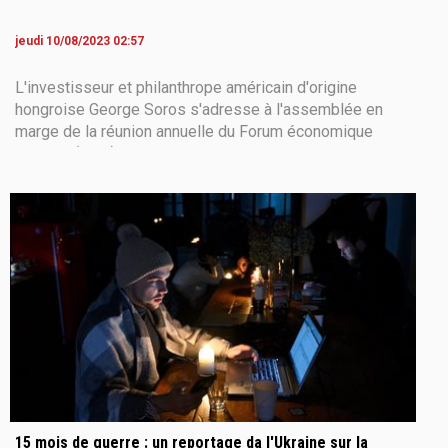
jeudi 10/08/2023 02:57
L'investisseur et philanthrope américain d'origine
hongroise George Soros s'adresse à l'assemblée en
marge de la réunion annuelle du Forum économique
mondial (WEF) à Davos le 24 mai 2022. Photo : Fabrice
COFFRINI - AFP. L’Ukraine, « la plus grande fierté » de
Soros La révolution de l’Euromaïdan
15 mois de guerre : un reportage da l'Ukraine sur la