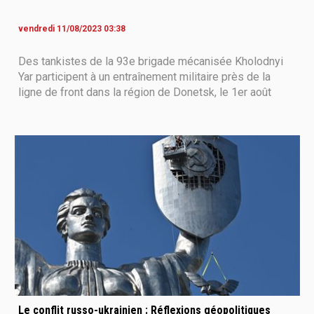
vendredi 11/08/2023 03:38
Des tankistes de la 93e brigade mécanisée Kholodnyi
Yar participent à un entraînement militaire près de la
ligne de front dans la région de Donetsk, le 1er août
2023. Photo : Anatolii Stepanov - AFP. Contre toute
attente, Oleksiy Arestovych, un ancien conseiller du chef
de cabinet de Volodymyr
Le conflit russo-ukrainien : Réflexions géopolitiques