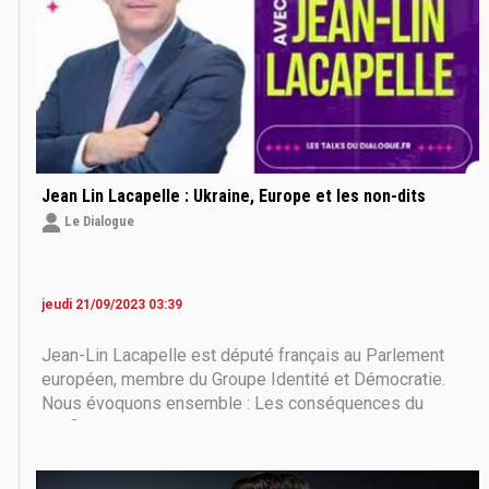
Jean Lin Lacapelle : Ukraine, Europe et les non-dits
Le Dialogue
jeudi 21/09/2023 03:39
Jean-Lin Lacapelle est député français au Parlement
européen, membre du Groupe Identité et Démocratie.
Nous évoquons ensemble : Les conséquences du
conflit pour la France et l'Europe La politique de
l'administration Biden en Europe Les principaux objectifs
des États-Unis en Europe L' efficacité