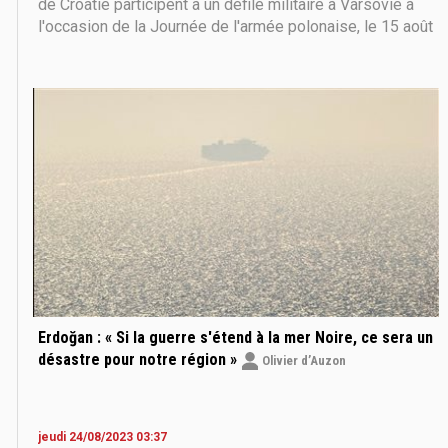
de Croatie participent à un défilé militaire à Varsovie à
l'occasion de la Journée de l'armée polonaise, le 15 août
2023, pour commémorer l'anniversaire de la victoire de
1920 sur la Russie soviétique lors de la bataille de
Varsovie pendant la guerre
Erdoğan : « Si la guerre s'étend à la mer Noire, ce sera un
désastre pour notre région »
Olivier d’Auzon
jeudi 24/08/2023 03:37